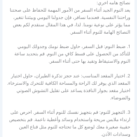
نصائح هامه اخري:
يعد النوم الجيد أثناء السفر من الأمور المهمة للحفاظ على صحتنا
وراحتنا النفسية. فعندما نسافر، فإن جدولنا اليومي وبيئتنا تتغير،
مما يؤثر على نوعية نومنا. لذا، في هذا المقال سنقدم لكم بعض
النصائح الهامة للنوم أثناء السفر.
1. ضبط النوم: قبل السفر، حاول ضبط نومك وجدولك اليومي
للتأكد من الحصول على قسط كافٍ من النوم. قم بتحديد ساعة
النوم والاستيقاظ وتقيد بها حتى أثناء السفر.
2. اختيار المقعد المناسب: عند حجز تذكرة الطيران، حاول اختيار
المقعد الذي يوفر لك الراحة والمساحة الكافية للتحرك والاسترخاء.
اختيار مقعد بجوار النافذة يساعد على تقليل التشوش الصوتي
والضوضاء.
3. التجهيز للنوم: قم بتجهيز نفسك للنوم أثناء السفر. احرص على
ارتداء ملابس مريحة واستخدام وسائد وأغطية ناعمة. قم بتخصيص
حقيبة صغيرة معك لوضع كل ما تحتاجه للنوم مثل قناع العين
وسدادات الأذن.