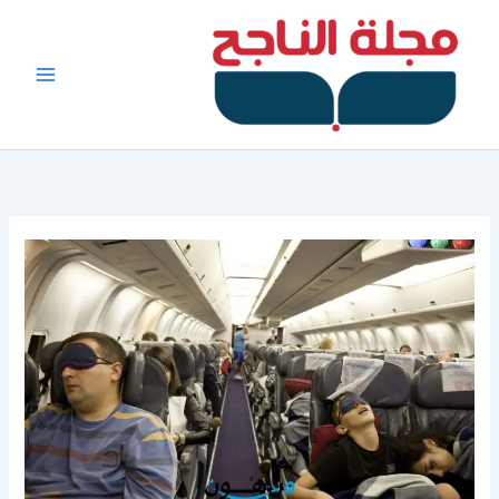
خطي
لى
لمحتوى