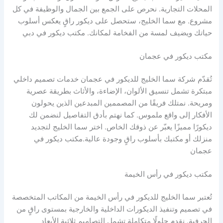
المحلات التجارية. نحرص على الجمع بين الجمال والوظيفة في كل
مشروع. مع سما الخليج، ستحصل على ديكور راقٍ يعكس أسلوب
حياتك ويضيف لمسة من الفخامة لمكانك. مكتب ديكور في دبي
مكتب ديكور في عجمان
تُقدّم شركة سما الخليج للديكور في عجمان خدمات تصميم داخلي
مبتكرة تشمل تنسيق الألوان، الإضاءة، والأثاث بطريقة عصرية
ومريحة. نمتلك فريقًا من المصممين المبدعين الذين يحولون
الأفكار إلى واقع ملموس. كما نهتم بأدق التفاصيل لنضمن لك
ديكورًا مميزًا يعبّر عن ذوقك الخاص. اختر سما الخليج لتجديد
منزلك أو مكتبك بأسلوب راقٍ وجودة عالية.مكتب ديكور في
عجمان
مكتب ديكور في رأس الخيمة
تُعتبر سما الخليج للديكور في رأس الخيمة من المكاتب المتخصصة
في تصميم وتنفيذ الديكورات الداخلية والخارجية بمستوى راقٍ من
الحرفية. نقدم حلولًا متكاملة تشمل التصاميم ثلاثية الأبعاد