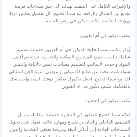
والإشراف الكامل على التنفيذ. نهدف إلى خلق مساحات فريدة
تجمع بين الجمال والراحة. مع سما الخليج، كل تفصيل يعكس ذوقك
ورؤيتك الخاصة. مكتب ديكور في راس الخيمة
مكتب ديكور في أم القيوين
يُوفر مكتب سما الخليج للديكور في أم القيوين خدمات تصميم
شاملة تناسب جميع المشاريع السكنية والتجارية. نستخدم أفضل
المواد وأحدث الأساليب لتصميم مساحات تنبض بالأناقة والتميز.
سواء كنت تبحث عن طابع كلاسيكي أو مودرن، لدينا الحل المثالي
لك. مع سما الخليج، اجعل ديكورك يعكس ذوقك الفريد وإحساسك
بالفخامة. مكتب ديكور في ام القيوين
مكتب ديكور في الفجيرة
تُقدّم سما الخليج للديكور في الفجيرة خدمات متكاملة تشمل
التصميم الداخلي والخارجي بإبداع ومهارة عالية. نعمل على تحويل
المساحات العادية إلى أماكن أنيقة ومريحة تعكس الفخامة والذوق
الرفيع. كما نحرص على تنفيذ المشاريع في الوقت المحدد وضمن