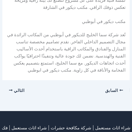
لمسة فنية فريدة على كل مشروع لتصنع لك بيئة راقية ومريحة
تعكس ذوقك الراقي. مكتب ديكور في الشارقة
مكتب ديكور في أبوظبي
تُعد شركة سما الخليج للديكور في أبوظبي من المكاتب الرائدة في
مجال التصميم الداخلي الفاخر. نقدم تصاميم مخصصة تناسب
المنازل والفنادق والمكاتب الراقية باستخدام أحدث الأساليب
الفنية والهندسية. نضمن لك جودة عالية وتنفيذًا احترافيًا يواكب
أحدث اتجاهات الديكور. مع سما الخليج، استمتع بتصميم يعكس
الفخامة والأناقة في كل زاوية. مكتب ديكور في ابوظبي
السابق
التالي
شراء اثاث مستعمل
|
شركة مكافحة حشرات
|
شراء اثاث مستعمل
|
فك