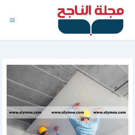
خطي
لى
لمحتوى