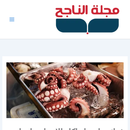
خطي
لى
لمحتوى