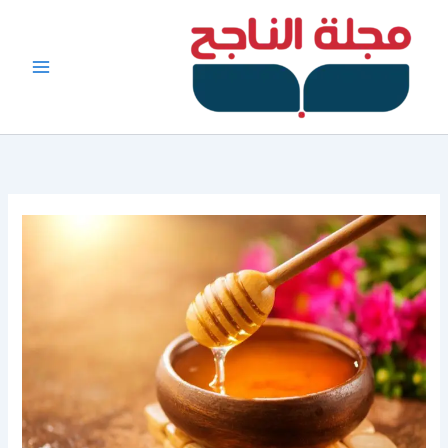
خطي
لى
لمحتوى