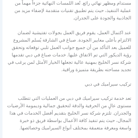
مستدام ومظهر نهائي رائع. تُعد اللمسات النهائية جزءاً مهماً من
عملية التنفيذ، حيث يتم تطبيق تقنيات متقدمة لإضفاء مزيد من
الجاذبية والجودة على الجدران.
عند اكتمال العمل، يقوم فريق العمل بجولات تفتيشية لضمان
الالتزام بأعلى معايير الجودة. صباغ في الشارقة يُسلم المشروع
للعميل بعد التأكد من أن جميع جوانب العمل تلبي توقعاته وتحقق
رؤية الديكور التي تم الاتفاق عليها. خدمات صباغ في دبي تقدمها
شركة نسر الخليج بمهنية عالية تجعلها الخيار الأمثل لمن يرغب في
تجديد مساحته بطريقة متميزة وراقية.
تركيب سيراميك في دبي
تعد خدمة تركيب سيراميك في دبي من العمليات التي تتطلب
مستوى عالٍ من الحرفية والدقة لتحقيق جمالية وديمومة الأرضيات
والجدران. تلتزم شركة نسر الخليج بتقديم أفضل الخدمات في هذا
المجال، حيث يتم تنفيذ كافة الأعمال بواسطة فريق ذو خبرة
واسعة ومعرفة متعمقة بمختلف أنواع السيراميك وخصائصها.