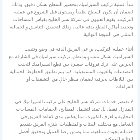
تبدأ عملية تركيب السيراميك بتحضير السطح بشكل دقيق، وذلك
لضمان أن يكون السطح نظيفاً ومستوى قبل الشروع في عملية
التركيب. يقوم الفنيون في شركة نسر الخليج بقياس المساحات
وتحديد أماكن القطع بدقة عالية، وذلك لتحقيق التناسق والجمالية
المثلى في النتيجة النهائية.
أثناء عملية التركيب، يراعي الفريق الدقة في وضع وتثبيت
السيراميك بشكل متساوٍ ومنظم، تركيب سيراميك في الشارقة مع
الحرص على ترك فروقات صغيرة بين قطع السيراميك لتجنب
التصدعات والعيوب المستقبلية. كما يتم تطبيق الخطوط الجمالية
بين البلاطات بحرفية لضمان منظر خالٍ من التشققات أو
الفراغات.
لا تقتصر خدمات شركة نسر الخليج على تركيب السيراميك في
المنازل فقط، بل تمتد لتشمل المطابخ، الحمامات، المساحات
التجارية والغرف الكبيرة، مما يعكس مدى كفاءة الفريق في
التعامل مع مختلف البيئات والمتطلبات. يلتزم الفريق بتقديم
خدماته بجودة متناهية، مما يضمن رضا العميل وتحقيق أفضل
النتائج الممكنة.