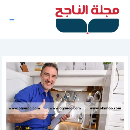
خطي
لى
لمحتوى