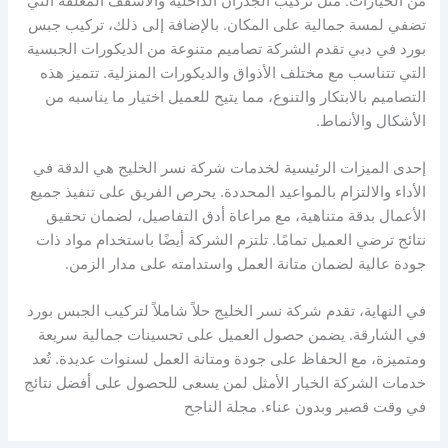
من الخيارات. مثل تركيب الجدران الداخلية والأسقف المعلقة التي
تضفي لمسة جمالية على المكان. بالإضافة إلى ذلك، تركيب جبس
بورد في دبي تقدم الشركة تصاميم متنوعة من الديكورات الجبسية
التي تتناسب مع مختلف الأذواق والديكورات المنزلية. تتميز هذه
التصاميم بالابتكار والتنوع، مما يتيح للعميل اختيار ما يناسبه من
الأشكال والأنماط.
إحدى الميزات الرئيسية لخدمات شركة نسر الخليج هي الدقة في
الأداء والالتزام بالمواعيد المحددة. يحرص الفريق على تنفيذ جميع
الأعمال بدقة متناهية، مع مراعاة أدق التفاصيل، لضمان تحقيق
نتائج ترضي العميل تمامًا. تلتزم الشركة أيضًا باستخدام مواد ذات
جودة عالية لضمان متانة العمل واستدامته على مدار الزمن.
في النهاية، تقدم شركة نسر الخليج حلاً شاملاً لتركيب الجبس بورد
في الشارقة. يضمن حصول العميل على تحسينات جمالية سريعة
ومتميزة، مع الحفاظ على جودة ومتانة العمل لسنوات عديدة. تُعد
خدمات الشركة الخيار الأمثل لمن يسعى للحصول على أفضل نتائج
في وقت قصير وبدون عناء. مجلة الناجح