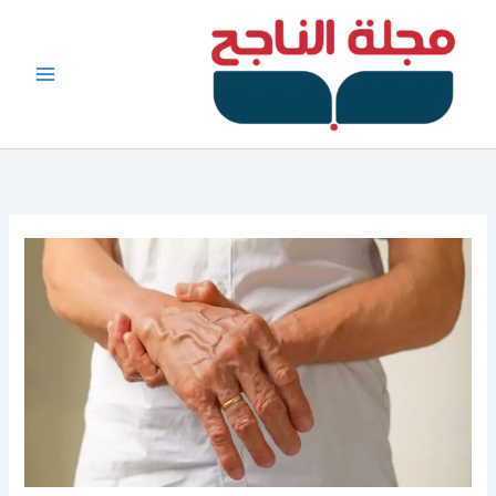
خطي
لى
لمحتوى