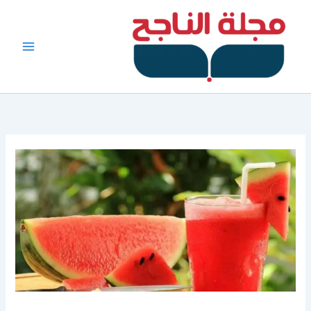
خطي
لى
لمحتوى