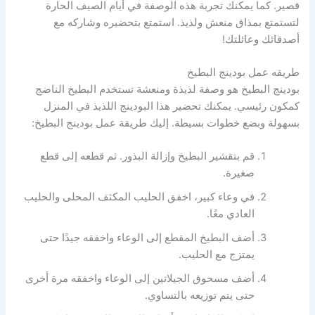
قصير. كما يمكنك تجربة هذه الوصفة في أيام الصيف الحارة
لتستمتع بمذاق منعش ولذيذ. استمتع بتحضيره وشاركه مع
أصدقائك وعائلتك!
طريقه عمل بودينج البطيخ
بودينج البطيخ هو وصفة لذيذة ومنعشة تستخدم البطيخ الناضج
كمكون رئيسي. يمكنك تحضير هذا البودينج اللذيذ في المنزل
بسهولة وبضع خطوات بسيطة. إليك طريقة عمل بودينج البطيخ:
قم بتقشير البطيخ وإزالة البذور. ثم قطعه إلى قطع
صغيرة.
في وعاء كبير، اخفق الحليب المكثف المحلى والحليب
العادي معًا.
أضف البطيخ المقطع إلى الوعاء واخفقه جيدًا حتى
يمتزج مع الحليب.
أضف مسحوق الجيلاتين إلى الوعاء واخفقه مرة أخرى
حتى يتم توزيعه بالتساوي.