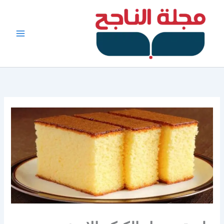
خطي
لى
لمحتوى