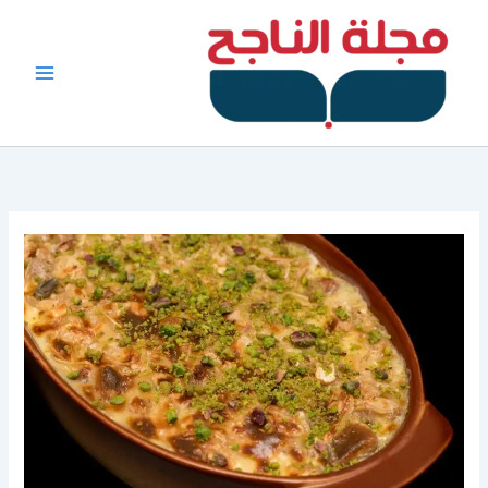
خطي
لى
لمحتوى