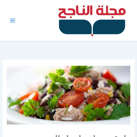
خطي
لى
لمحتوى