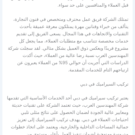
قبل العملاء والمنافسين على حد سواء.
تمتلك الشركة فريق عمل محترف ومتخصص في فنون النجارة،
يتألف من خبراء وفنانين مهرة يمتلكون معرفة عميقة بأحدث
التقنيات والاتجاهات في هذا المجال. يسعى الفريق إلى تقديم
خدمات مخصصة تتناسب مع متطلبات العملاء، مما يجعل كل
مشروع فريدًا ويعكس ذوق العميل بشكل مثالي. لقد سجلت شركة
المهندسين العرب نسبة رضا عالية من العملاء، حيث أكدت
الدراسات التي أُجريت أن حوالي 95% من العملاء يعبرون عن
ارتياحهم التام للخدمات المقدمة.
تركيب السيراميك في دبي
يعتبر تركيب سيراميك في دبي أحد الخدمات الأساسية التي تقدمها
شركة المهندسين العرب، حيث تعتمد الشركة على تقنيات حديثة
ومعايير عالية الجودة لضمان الحصول على نتائج مثلى تلبي
احتياجات العملاء في دبي. يهدف تركيب السيراميك إلى تعزيز
جمالية المساحات الداخلية والخارجية، ويعتمد على اتخاذ خطوات
مدروسة ومنهجية لضمان تنفيذ العمل بأعلى مستوى من