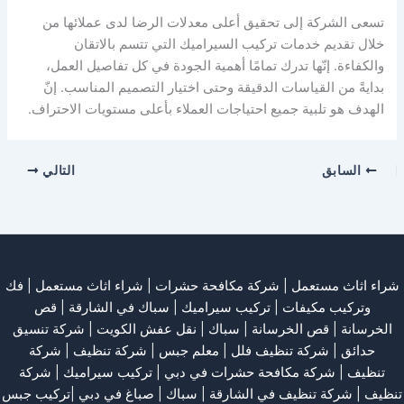
تسعى الشركة إلى تحقيق أعلى معدلات الرضا لدى عملائها من
خلال تقديم خدمات تركيب السيراميك التي تتسم بالاتقان
والكفاءة. إنّها تدرك تمامًا أهمية الجودة في كل تفاصيل العمل،
بدايةً من القياسات الدقيقة وحتى اختيار التصميم المناسب. إنّ
الهدف هو تلبية جميع احتياجات العملاء بأعلى مستويات الاحتراف.
السابق
التالي
شراء اثاث مستعمل
|
شركة مكافحة حشرات
|
شراء اثاث مستعمل
|
فك
وتركيب مكيفات
| تركيب سيراميك |
سباك في الشارقة
|
قص
الخرسانة
| قص الخرسانة |
سباك
|
نقل عفش الكويت
|
شركة تنسيق
حدائق
|
شركة تنظيف فلل
|
معلم جبس
|
شركة تنظيف
|
شركة
تنظيف
|
شركة مكافحة حشرات في دبي
|
تركيب سيراميك
|
شركة
تنظيف
|
شركة تنظيف في الشارقة
| سباك | صباغ في دبي |تركيب جبس