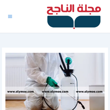
خطي
لى
لمحتوى