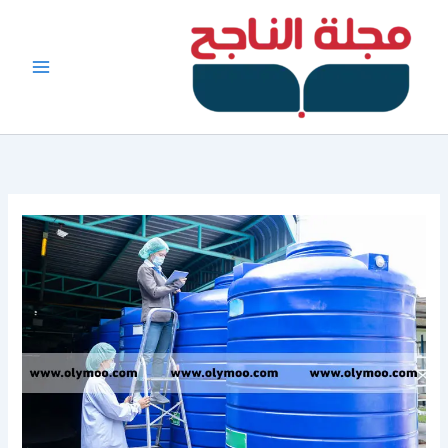
خطي
لى
لمحتوى