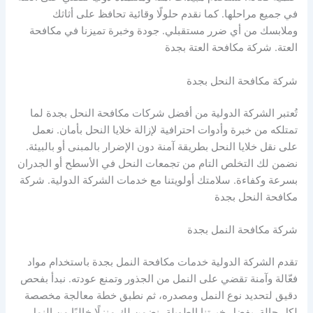
في جميع مراحلها. كما نقدم حلولًا وقائية تحافظ على أثاثك
وملابسك من أي ضرر مستقبلي. جودة وخبرة تميزنا في مكافحة
العتة. شركة مكافحة العتة بجدة
شركة مكافحة النحل بجدة
تُعتبر الشركة الدولية من أفضل شركات مكافحة النحل بجدة لما
تمتلكه من خبرة وأدوات احترافية لإزالة خلايا النحل بأمان. نعمل
على نقل خلايا النحل بطريقة آمنة دون الإضرار بالمبنى أو بالبيئة.
نضمن لك التخلص التام من تجمعات النحل في الأسطح أو الجدران
بسرعة وكفاءة. سلامتك أولويتنا مع خدمات الشركة الدولية. شركة
مكافحة النحل بجدة
شركة مكافحة النمل بجدة
تقدم الشركة الدولية خدمات مكافحة النمل بجدة باستخدام مواد
فعّالة وآمنة تقضي على النمل من الجذور وتمنع عودته. نبدأ بفحص
دقيق لتحديد نوع النمل ومصدره، ثم نطبق خطة معالجة مخصصة
لكل حالة. بفضل خبرتنا الطويلة، نضمن لك منزلًا خاليًا من النمل