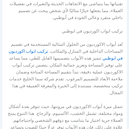
تقنياتها بما يتماشى مع الاتجاهات الحديثة والتغيرات في تفضيلات
العملاء، مما يجعلها خيارًا مثاليًا لأي شخص يبحث عن تصميم
داخلي متفرد وعالي الجودة في أبوظبي.
تركيب ابواب اكورديون في ابوظبي
تُعد أبواب الاكورديون من الحلول المثالية المستخدمة في تقسيم
المساحات الداخلية في المنازل والمكاتب.
تركيب ابواب اكورديون
في ابوظبي
تتميز هذه الأبواب بتصميمها القابل للطي، مما يساعد
على توفير المساحة وتعزيز جمالية المكان. يتضمن تركيب أبواب
الاكورديون عملية دقيقة، تبدأ بتقييم المساحة المتاحة وضمان
ملاءمة الأبعاد للتصميم المرغوب. تقدم شركة سما الخليج خدمات
تركيب متخصصة، مستندة إلى الخبرة والمعرفة العميقة في هذا
المجال.
تتمثل ميزة أبواب الاكورديون في مرونتها، حيث تتوفر بعدة أشكال
ومواد مختلفة، تشمل الخشب، الألمنيوم، والزجاج. هذا التنوع يمنح
العملاء حرية اختيار ما يتناسب مع ذوقهم الشخصي واحتياجاتهم.
علاوة على ذلك، فإن هذه الأبواب توفر عزلًا جيدًا للصوت وتساعد