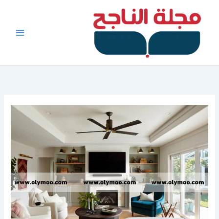
خطي
لى
لمحتوى