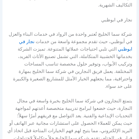
التكاليف الشهرية.
نجار في ابوظبي
شركة سما الخليج تُعتبر واحدة من الرواد في خدمات البناء والعزل
في أبوظبي، حيث تقدم مجموعة واسعة من خدمات
نجار في
ابوظبي
التي تلبي احتياجات عملائها المتنوعة. تميزت الشركة
بخدماتها الخشبية المتكاملة، التي تشمل تصنيع الأثاث الفريد،
وتركيب الأبواب، وتوفير حلول مخصصة تناسب المساحات
المختلفة. يعمل فريق النجارين في شركة سما الخليج بمهارة
واحترافية، مما يجعلهم الخيار الأمثل للمشاريع الصغيرة والكبيرة
على حد سواء.
يتمتع النجارون في شركة سما الخليج بخبرة واسعة في مجال
النجارة، حيث خضعوا لبرامج تدريبية متخصصة أعدتهم لمواجهة
التحديات الإبداعية والفنية. يعد التواصل مع فريقهم أمرًا سهلاً؛
حيث يمكن للعملاء الحصول على استشارات مجانية عبر الهاتف أو
البريد الإلكتروني، مما يتيح لهم فهم الخيارات المتاحة قبل اتخاذ أي
قرار. في الختام، تقدم شركة سما الخليج حلاً متكاملاً لاحتياجات