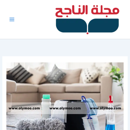
خطي
لى
لمحتوى