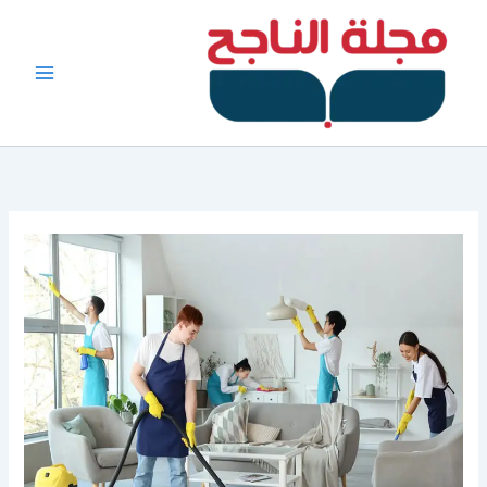
خطي
لى
لمحتوى