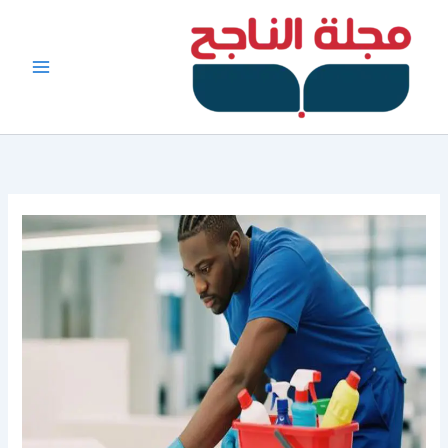
خطي
لى
لمحتوى