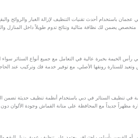
مان باستخدام أحدث تقنيات التنظيف لإزالة الغبار والروائح والبقع ب
يق متخصص يضمن لك نظافة مثالية ونتائج تدوم طويلاً داخل المنازل 
س الخيمة بخبرة عالية في التعامل مع جميع أنواع الستائر سواء القما
تعيد للستارة رونقها الأصلي، مع توفير خدمة فك وتركيب عند الحا
ي تنظيف الستائر في دبي باستخدام أنظمة تنظيف حديثة تضمن التخلص
ارة مظهراً جديداً مع المحافظة على متانة القماش وجودة الألوان دو
م القيوين بأسلوب احترافي يعتمد على تنظيف عميق يزيل البقع والغ