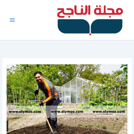
خطي
لى
لمحتوى