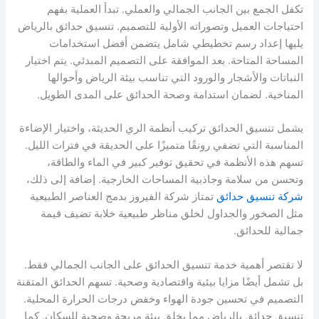
تكفل الجمع بين الجانب الجمالي والعملي. تبدأ العملية بفهم
احتياجات العميل وتصوراته الأولية للتصميم. تنسيق حدائق بالرياض
يليها إعداد رسم تخطيطي شامل يتضمن أفضل استخدامات
المساحة المتاحة. بعد الموافقة على التصميم المبدئي. يتم اختيار
النباتات والأشجار والورود التي تناسب بيئة الرياض وأحوالها
المناخية. لضمان استدامة وصحة الحدائق على المدى الطويل.
يشمل تنسيق الحدائق تركيب أنظمة الري الحديثة، واختيار الإضاءة
المناسبة التي تضفي رونقًا متميزًا على الحديقة في فترات الليل.
تسهم هذه الأنظمة في تحقيق توفير كبير في الماء والطاقة،
وتحسن من سلامة وجاذبية المساحات الخارجية. إضافة إلى ذلك،
شركة تنسيق حدائق
تمتاز شركة الفيروز بدمج العناصر الطبيعية
مثل الصخور والجداول لخلق مناظر طبيعية خلابة تضيف قيمة
جمالية للحدائق.
لا تقتصر أهمية خدمة تنسيق الحدائق على الجانب الجمالي فقط.
بل تشمل أيضًا مزايا بيئية واقتصادية وصحية. تسهم الحدائق المتقنة
التصميم في تحسين جودة الهواء وخفض درجات الحرارة المحلية.
تنسيق حدائق بالرياض مما يخلق بيئة مريحة وصحية للسكان. كما