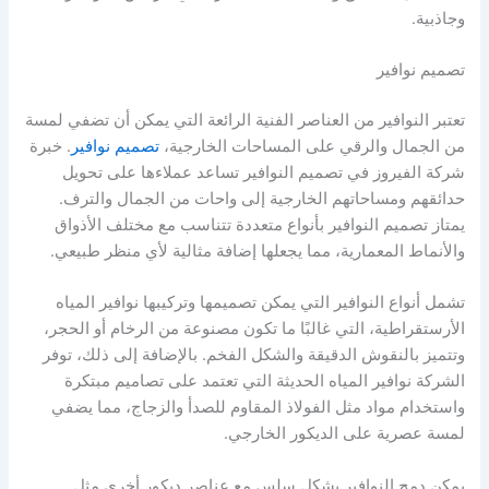
وجاذبية.
تصميم نوافير
تعتبر النوافير من العناصر الفنية الرائعة التي يمكن أن تضفي لمسة
من الجمال والرقي على المساحات الخارجية،
تصميم نوافير
. خبرة
شركة الفيروز في تصميم النوافير تساعد عملاءها على تحويل
حدائقهم ومساحاتهم الخارجية إلى واحات من الجمال والترف.
يمتاز تصميم النوافير بأنواع متعددة تتناسب مع مختلف الأذواق
والأنماط المعمارية، مما يجعلها إضافة مثالية لأي منظر طبيعي.
تشمل أنواع النوافير التي يمكن تصميمها وتركيبها نوافير المياه
الأرستقراطية، التي غالبًا ما تكون مصنوعة من الرخام أو الحجر،
وتتميز بالنقوش الدقيقة والشكل الفخم. بالإضافة إلى ذلك، توفر
الشركة نوافير المياه الحديثة التي تعتمد على تصاميم مبتكرة
واستخدام مواد مثل الفولاذ المقاوم للصدأ والزجاج، مما يضفي
لمسة عصرية على الديكور الخارجي.
يمكن دمج النوافير بشكل سلس مع عناصر ديكور أخرى مثل