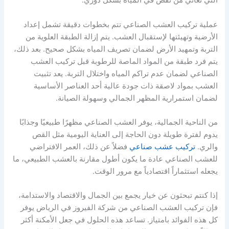
التي تعاني من نقص في المياه بشكل دوري.
عملية تركيب العشب الصناعي تتم بخطوات دقيقة تشمل إعداد
الأرضية وتهيئتها لإستقبال العشب. يتم إزالة الطبقة العلوية من
التربة وتمهيد الأرض لضمان تصريف المياه بشكل صحيح. بعد ذلك،
يتم فرد طبقة من المواد الماصة للرطوبة قبل تركيب العشب
الصناعي لضمان عدم تراكم المياه واختلال التربة. يعد تثبيت
العشب بمواد لاصقة ذات جودة عالية أحد العناصر الأساسية
لضمان استمرارية المظهر الجمالي وسهولة الصيانة.
من الناحية الجمالية، يوفر العشب الصناعي مظهرًا طبيعيًا وجذابًا
يدوم لفترة طويلة دون الحاجة إلى العناية اليومية مثل القص
والري.
تركيب عشب صناعي
فضلاً عن ذلك، العمر الافتراضي
للعشب الصناعي عادة ما يكون أطول مقارنة بالعشب الطبيعي، ما
يجعله استثماراً اقتصادياً مع مرور الوقت.
إذا كنتم تبحثون عن خيار يجمع بين الجمال والاقتصاد والاستدامة،
فإن تركيب العشب الصناعي من شركة الفيروز في الرياض يوفر
كل هذه الفوائد بامتياز. تساعد هذه الحلول في جعل الأمكنة أكثر