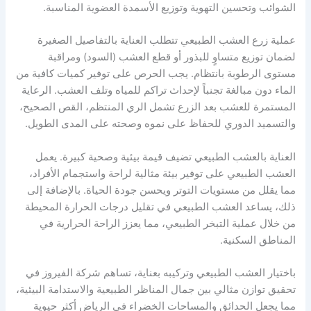
الشوائب وتحسين التهوية وتوزيع الأسمدة العضوية المناسبة.
عملية زرع العشب الطبيعي تتطلب العناية بالتفاصيل الصغيرة
لضمان توزيع متساوٍ للبذور أو قطع العشب (السود) ومراقبة
مستوى الرطوبة بانتظام. يجب الحرص على توفير كميات كافية من
الماء دون مبالغة تجنباً لإحداث تراكم للمياه وتلف العشب. الرعاية
المستمرة للعشب بعد الزرع تشمل الري المنتظم، القص الصحيح،
والتسميد الدوري للحفاظ على نموه وصحته على المدى الطويل.
العناية بالعشب الطبيعي تضيف قيمة بيئية وصحية كبيرة. يعمل
العشب الطبيعي على توفير بيئة مثالية لراحة واستجمام الأفراد،
مما يقلل من مستويات التوتر ويحسن جودة الحياة. بالإضافة إلى
ذلك، يساعد العشب الطبيعي في تقليل درجات الحرارة المحيطة
من خلال عملية التبخر الطبيعي، مما يعزز الراحة الحرارية في
المناطق السكنية.
باختيار العشب الطبيعي وتركيبه بعناية، تساهم شركة الفيروز في
تحقيق توازن مثالي بين جمال المناظر الطبيعية والاستدامة البيئية،
مما يجعل الحدائق والمساحات الخضراء في الرياض أكثر حيوية