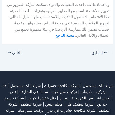
وباعتمادها على أحدث التقنيات والمواد، تمكنت شركة الفيروز من
تجهيز ملاعب تتناسب مع المعايير الدولية وتقنيات اللعب الحديثة.
هذا الاهتمام بالتفاصيل الدقيقة والاستدامة يجعلها الخيار المثالي
لتجهيز الملاعب الرياضية في مدينة الرياض وما حولها، مقدمةً
خدمات تضمن لك ممارسة الرياضة في بيئة متميزة تجمع بين
الجمال والأداء العالي.
مجلة الناجح
السابق
التالي
شراء اثاث مستعمل
|
شركة مكافحة حشرات
|
شراء اثاث مستعمل
|
فك
وتركيب مكيفات
| تركيب سيراميك |
سباك في الشارقة
|
قص
الخرسانة
| قص الخرسانة |
سباك
|
نقل عفش الكويت
|
شركة تنسيق
حدائق
|
شركة تنظيف فلل
|
معلم جبس
|
شركة تنظيف
|
شركة
تنظيف
|
شركة مكافحة حشرات في دبي
|
تركيب سيراميك
|
شركة