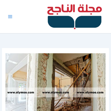
خطي
لى
لمحتوى