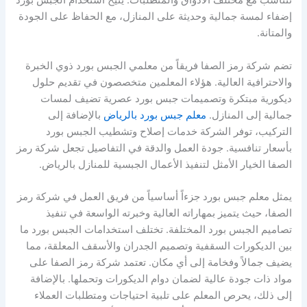
تتناسب مع مختلف الأذواق والمتطلبات. يتيح استخدام الجبس بورد
إضفاء لمسة جمالية وحديثة على المنازل، مع الحفاظ على الجودة
والمتانة.
تضم شركة رمز الصفا فريقاً من معلمي الجبس بورد ذوي الخبرة
والاحترافية العالية. هؤلاء المعلمين متخصصون في تقديم حلول
ديكورية مبتكرة وتصميمات جبس بورد عصرية تضيف لمسات
جمالية إلى المنازل.
معلم جبس بورد بالرياض
بالإضافة إلى
التركيب، توفر الشركة خدمات إصلاح وتشطيب الجبس بورد
بأسعار تنافسية. جودة العمل والدقة في التفاصيل تجعل شركة رمز
الصفا الخيار الأمثل لتنفيذ الأعمال الجبسية للمنازل بالرياض.
يمثل معلم جبس بورد جزءاً أساسياً من فريق العمل في شركة رمز
الصفا، حيث يتميز بمهاراته العالية وخبرته الواسعة في تنفيذ
تصاميم الجبس بورد المختلفة. تختلف استخدامات الجبس بورد ما
بين الديكورات السقفية وتصميم الجدران والأسقف المعلقة، مما
يضيف جمالاً وفخامة إلى أي مكان. تعتمد شركة رمز الصفا على
مواد ذات جودة عالية لضمان دوام الديكورات وتحملها. بالإضافة
إلى ذلك، يحرص المعلم على تلبية احتياجات ومتطلبات العملاء