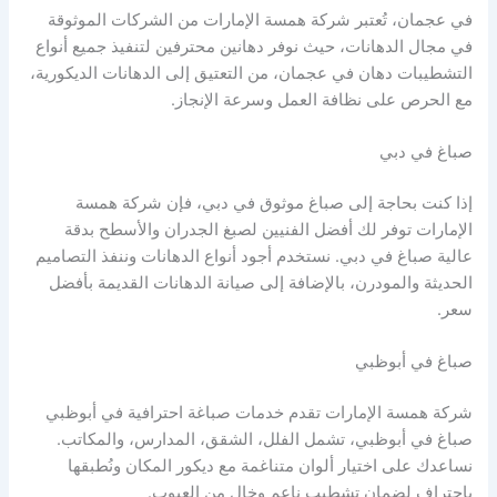
في عجمان، تُعتبر شركة همسة الإمارات من الشركات الموثوقة
في مجال الدهانات، حيث نوفر دهانين محترفين لتنفيذ جميع أنواع
التشطيبات دهان في عجمان، من التعتيق إلى الدهانات الديكورية،
مع الحرص على نظافة العمل وسرعة الإنجاز.
صباغ في دبي
إذا كنت بحاجة إلى صباغ موثوق في دبي، فإن شركة همسة
الإمارات توفر لك أفضل الفنيين لصبغ الجدران والأسطح بدقة
عالية صباغ في دبي. نستخدم أجود أنواع الدهانات وننفذ التصاميم
الحديثة والمودرن، بالإضافة إلى صيانة الدهانات القديمة بأفضل
سعر.
صباغ في أبوظبي
شركة همسة الإمارات تقدم خدمات صباغة احترافية في أبوظبي
صباغ في أبوظبي، تشمل الفلل، الشقق، المدارس، والمكاتب.
نساعدك على اختيار ألوان متناغمة مع ديكور المكان ونُطبقها
باحتراف لضمان تشطيب ناعم وخالٍ من العيوب.