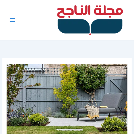
خطي
لى
لمحتوى