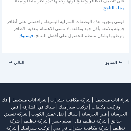
على تنظيف الأظافر وتفتيح لونها وجعلها تبدو أكثر بياضًا ولمعانًا.
مجلة الناجح
قومي بتجربة هذه الوصفات المنزلية البسيطة واحصلي على أظافر
جميلة ولامعة بأقل جهد وتكلفة. لا تنسي الاهتمام بتغذية الأظافر
وترطيبها بشكل منتظم للحصول على أفضل النتائج.
فيسبوك
السابق
التالي
شراء اثاث مستعمل
|
شركة مكافحة حشرات
|
شراء اثاث مستعمل
|
فك
وتركيب مكيفات
| تركيب سيراميك |
سباك في الشارقة
|
قص
الخرسانة
| قص الخرسانة |
سباك
|
نقل عفش الكويت
|
شركة تنسيق
حدائق
|
شركة تنظيف فلل
|
معلم جبس
|
شركة تنظيف
|
شركة
تنظيف
|
شركة مكافحة حشرات في دبي
|
تركيب سيراميك
|
شركة