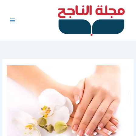
خطي
لى
لمحتوى