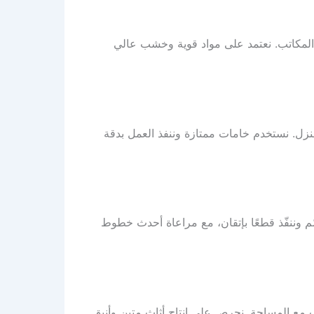
المكاتب. نعتمد على مواد قوية وخشب عالي
زل. نستخدم خامات ممتازة وننفذ العمل بدقة
ّم وننفّذ قطعًا بإتقان، مع مراعاة أحدث خطوط
ب مع المساحة. نحرص على إنتاج أثاث متين وأنيق