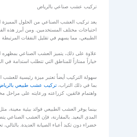
تركيب عشب صناعي بالرياض
يعد تركيب العشب الصناعي من الحلول المميزة ا
احتياجات مختلف المستخدمين. ومن أبرز هذه الفو
الطبيعي، مما يسهم في تقليل النفقات المرتبطة با
علاوة على ذلك، يتميز العشب الصناعي بمظهره الج
خياراً ممتازاً للمناطق التي تتطلب استدامة في ال
سهولة التركيب أيضاً تعتبر ميزة رئيسية للعشب 
بما في ذلك التراب،
تركيب عشب طبيعي بالرياض
واهتمام فائقين، كزراعته ورعايته على مراحل مخت
بينما يوفر العشب الطبيعي فوائد بيئية معينة، مثل
المدى البعيد. بالمقارنة، فإن العشب الصناعي يت
خضراء دون تكبد أعباء الصيانة العديدة. بالتالي،