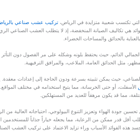
لتي تكتسب شعبية متزايدة في الرياض،
تركيب عشب صناعي بالريا
ائد هي تكاليف الصيانة المنخفضة، إذ لا يتطلب العشب الصناعي الري
لعناية بالحدائق والمساحات الخضراء.
مالي الدائم، حيث يحتفظ بلونه وشكله على مر الفصول دون التأثر بال
مظهر، مثل الحدائق العامة، الملاعب، والمرافق الترفيهية.
الصناعي، حيث يمكن تثبيته بسرعة ودون الحاجة إلى إعدادات معقدة.
الأسفلت، أو حتى الخرسانة، مما يتيح استخدامه في مختلف المواقع.
لفة، مما قد يكون مرهقاً للعديد من المستهلكين.
 تحسين جودة الهواء وتعزيز التنوع البيولوجي، احتياجاته العالية من ا
طلب أقل قدر ممكن من الرعاية، مما يجعله خياراً جذاباً للمستخدمين
 تجسد هذه الفوائد الأسباب وراء تزايد الاعتماد على تركيب العشب الص