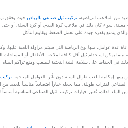
عديد من الملاعب الرياضية،
تركيب ثيل صناعي بالرياض
حيث يحقق توازنا
معينة، سواء كان ذلك في ملاعب كرة القدم، أو كرة السلة، أو حتى مل
والذي يتمتع بقدرة جيدة على تحمل الضغط ويقاوم التآكل.
اة عدة عوامل، منها نوع الرياضة التي سيتم مزاولة اللعبة عليها، وكذ
 بينما يمكن استخدام ثيل أقل كثافة لملاعب الأطفال أو للمساحات الت
في الحفاظ على سلامة البنية التحتية للملعب ومنع تراكم المياه.
 بينها إمكانية اللعب طوال السنة دون تأثر بالعوامل المناخية،
تركيب 
 الصناعي لفترات طويلة، مما يجعله خياراً اقتصادياً مناسباً للعديد 
من الماء. لذلك، تُعتبر خيارات تركيب الثيل الصناعي المناسبة أساسا
 تعزيز النشاط البدني والرياضة بشكل عام.
تجهيز ملاعب
فالتجهيز ال