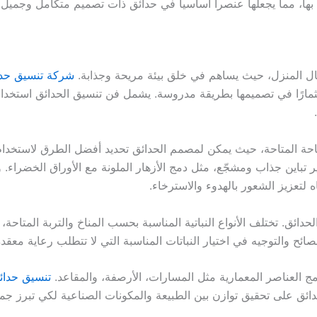
بها، مما يجعلها عنصراً أساسياً في حدائق ذات تصميم متكامل وجميل.
مال المنزل، حيث يساهم في خلق بيئة مريحة وجذابة.
شركة تنسيق حدا
ًا في تصميمها بطريقة مدروسة. يشمل فن تنسيق الحدائق استخدام النب
حة المتاحة، حيث يمكن لمصمم الحدائق تحديد أفضل الطرق لاستخدام
فير تباين جذاب ومشجّع، مثل دمج الأزهار الملونة مع الأوراق الخضراء. 
 لتعزيز الشعور بالهدوء والاسترخاء.
دائق. تختلف الأنواع النباتية المناسبة بحسب المناخ والتربة المتاحة،
نصائح والتوجيه في اختيار النباتات المناسبة التي لا تتطلب رعاية معق
مج العناصر المعمارية مثل المسارات، الأرصفة، والمقاعد.
تنسيق حدائ
دائق على تحقيق توازن بين الطبيعة والمكونات الصناعية لكي تبرز جم