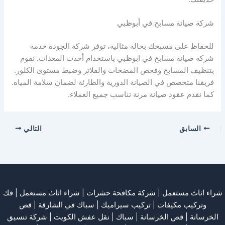
شركة صيانة مسابح في أبوظبي
للحفاظ على مسبحك بحالة مثالية، توفر شركة الجودة خدمة
شركة صيانة مسابح في ابوظبي باستخدام أحدث المعدات. نقوم
بتنظيف المسابح وفحص المضخات والفلاتر وضبط مستوى الكلور.
فريقنا متخصص في الصيانة الدورية والطارئة لضمان سلامة المياه.
كما نقدم عقود صيانة مرنة تناسب جميع العملاء.
السابق
التالي
شراء اثاث مستعمل
|
شركة مكافحة حشرات
|
شراء اثاث مستعمل
|
فك
وتركيب مكيفات
| تركيب سيراميك |
سباك في الشارقة
|
قص
الخرسانة
| قص الخرسانة |
سباك
|
نقل عفش الكويت
|
شركة تنسيق