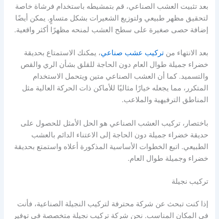
بعد تثبيت العشب الصناعي، قم بتمشيطه باستخدام فرشاة خاصة
لتحقيق مظهر طبيعي ولتوزيع الشعيرات بشكل متساوٍ. يمكن أيضًا
إضافة حصى صغيرة على سطح العشب لمنحه مظهرًا أكثر واقعية.
بعد الانتهاء من
تركيب عشب صناعي
، يمكنك الاستمتاع بحديقة
خضراء جميلة طوال العام دون الحاجة للقلق بشأن الري والقص
والتسميد. كما أن العشب الصناعي متين ويتحمل الاستخدام
المتكرر، مما يجعله خيارًا مثاليًا للأماكن ذات الحركة العالية مثل
المناطق الترفيهية والملاعب.
باختصار، تركيب العشب الصناعي هو الحل الأمثل للحصول على
حديقة خضراء جميلة دون الحاجة إلى الاعتناء الدائم بالعشب
الطبيعي. اتبع الخطوات الأساسية المذكورة أعلاه واستمتع بحديقة
خضراء وجميلة طوال العام.
تركيب نجيلة
إذا كنت تبحث عن شركة محترفة لتركيب النجيلة الصناعية، فأنت
في المكان المناسب. نحن شركة تركيب نجيلة متخصصة في توفير