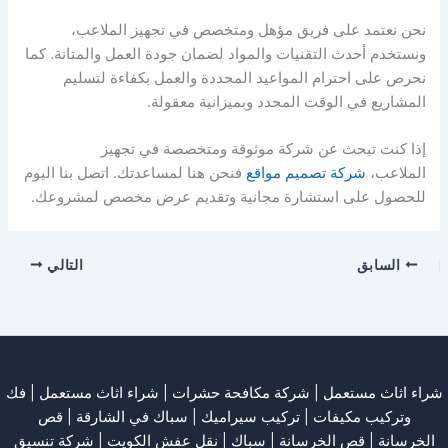
نحن نعتمد على فريق مؤهل ومتخصص في تجهيز الملاعب،
ونستخدم أحدث التقنيات والمواد لضمان جودة العمل والمتانة. كما
نحرص على احترام المواعيد المحددة والعمل بكفاءة لتسليم
المشاريع في الوقت المحدد وبميزانية معقولة.
إذا كنت تبحث عن شركة موثوقة ومتخصصة في تجهيز
الملاعب،
شركة تصميم مواقع
فنحن هنا لمساعدتك. اتصل بنا اليوم
للحصول على استشارة مجانية وتقديم عرض مخصص لمشروعك.
السابق
التالي
شراء اثاث مستعمل
|
شركة مكافحة حشرات
|
شراء اثاث مستعمل
|
فك
وتركيب مكيفات
| تركيب سيراميك |
سباك في الشارقة
|
قص
الخرسانة
| قص الخرسانة |
سباك
|
نقل عفش الكويت
|
شركة تنسيق