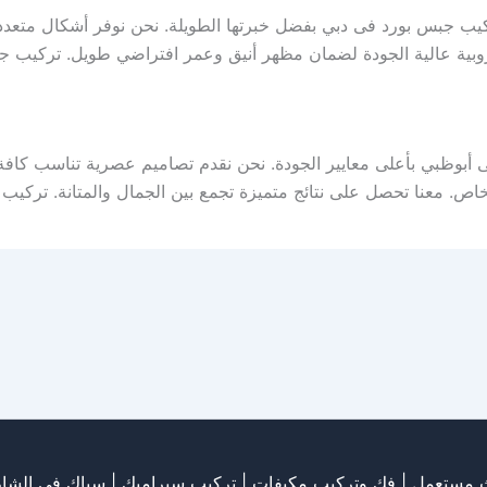
ركيب جبس بورد فى دبي بفضل خبرتها الطويلة. نحن نوفر أشكال متعددة
روبية عالية الجودة لضمان مظهر أنيق وعمر افتراضي طويل. تركيب 
أبوظبي بأعلى معايير الجودة. نحن نقدم تصاميم عصرية تناسب كافة 
اص. معنا تحصل على نتائج متميزة تجمع بين الجمال والمتانة. تركي
ث مستعمل
|
فك وتركيب مكيفات
| تركيب سيراميك |
سباك في الشار