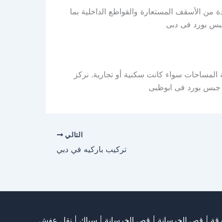
 من الأسقف المستعارة والقواطع الداخلية بما
جبس بورد فى دبى
المساحات سواء كانت سكنية أو تجارية. نركز
ب جبس بورد فى ابوظبى
التالي
تركيب باركيه في دبي
قة
|
قص الخرسانة
| قص الخرسانة |
سباك
|
نقل عفش