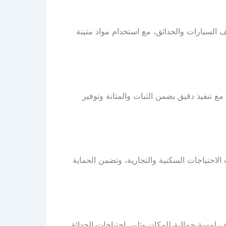
السيارات والحدائق، مع استخدام مواد متينة
 بناء مظلات في ابوظبي بتصاميم حديثة تشمل المظلات الحديدية والـ PVC والكلادنج، مع تنفيذ دقيق يضمن الثبات والمتانة وتوفير
لاحتياجات السكنية والتجارية، وتضمن الحماية
 لمسة جمالية للمكان وتلبي احتياجات الحدائق