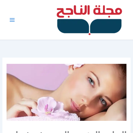
خطي
لى
لمحتوى