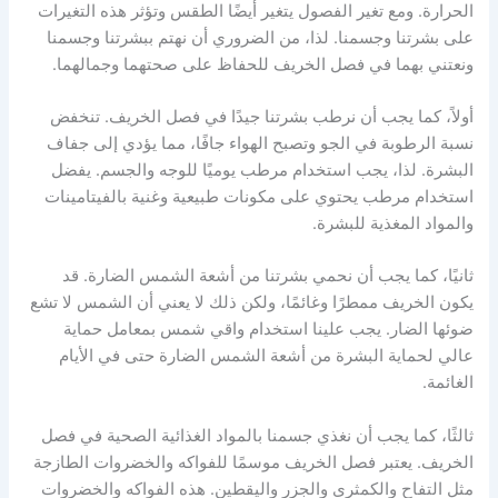
الحرارة. ومع تغير الفصول يتغير أيضًا الطقس وتؤثر هذه التغيرات
على بشرتنا وجسمنا. لذا، من الضروري أن نهتم ببشرتنا وجسمنا
ونعتني بهما في فصل الخريف للحفاظ على صحتهما وجمالهما.
أولاً، كما يجب أن نرطب بشرتنا جيدًا في فصل الخريف. تنخفض
نسبة الرطوبة في الجو وتصبح الهواء جافًا، مما يؤدي إلى جفاف
البشرة. لذا، يجب استخدام مرطب يوميًا للوجه والجسم. يفضل
استخدام مرطب يحتوي على مكونات طبيعية وغنية بالفيتامينات
والمواد المغذية للبشرة.
ثانيًا، كما يجب أن نحمي بشرتنا من أشعة الشمس الضارة. قد
يكون الخريف ممطرًا وغائمًا، ولكن ذلك لا يعني أن الشمس لا تشع
ضوئها الضار. يجب علينا استخدام واقي شمس بمعامل حماية
عالي لحماية البشرة من أشعة الشمس الضارة حتى في الأيام
الغائمة.
ثالثًا، كما يجب أن نغذي جسمنا بالمواد الغذائية الصحية في فصل
الخريف. يعتبر فصل الخريف موسمًا للفواكه والخضروات الطازجة
مثل التفاح والكمثرى والجزر واليقطين. هذه الفواكه والخضروات