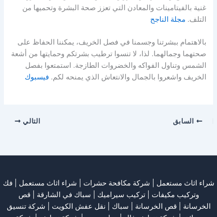
غنية بالفيتامينات والمعادن التي تعزز صحة البشرة وتحميها من
التلف.
مجلة الناجح
بالاهتمام ببشرتنا وجسمنا في فصل الخريف، يمكننا الحفاظ على
صحتهما وجمالهما. لذا، لا تنسوا ترطيب بشرتكم وحمايتها من أشعة
الشمس وتناول الفواكه والخضروات الطازجة. استمتعوا بفصل
الخريف واشعروا بالجمال والانتعاش الذي يمنحه لكم.
فيسبوك
السابق
التالي
شراء اثاث مستعمل
|
شركة مكافحة حشرات
|
شراء اثاث مستعمل
|
فك
وتركيب مكيفات
| تركيب سيراميك |
سباك في الشارقة
|
قص
الخرسانة
| قص الخرسانة |
سباك
|
نقل عفش الكويت
|
شركة تنسيق