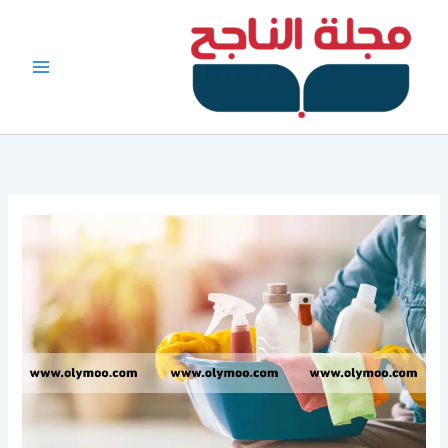
خطي
لى
لمحتوى